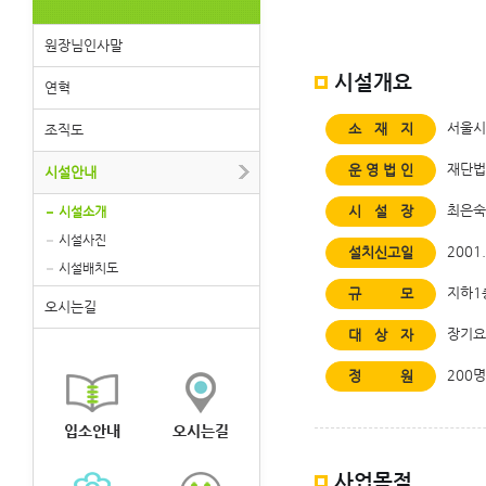
원장님인사말
시설개요
연혁
서울시
소
재
지
조직도
재단법
운영법인
시설안내
최은숙
시
설
장
시설소개
시설사진
2001.
설치신고일
시설배치도
지하1층
규
모
오시는길
장기요
대
상
자
200명
정
원
입소안내
오시는길
사업목적